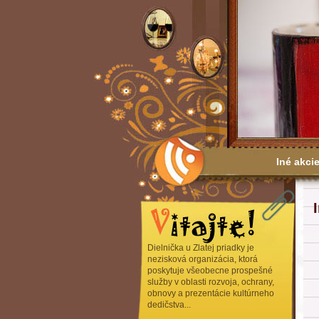
Iné akci
Výročné
Dielnička u Zlatej priadky je
nezisková organizácia, ktorá
poskytuje všeobecne prospešné
služby v oblasti rozvoja, ochrany,
obnovy a prezentácie kultúrneho
dedičstva...