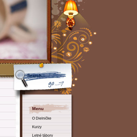
Menu
O Dielničke
Kurzy
Letné tábory