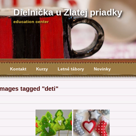
Dielnička u Zlatej priadky
education center
e
Kontakt
Kurzy
Letné tábory
Novinky
 správy
Images tagged "deti"