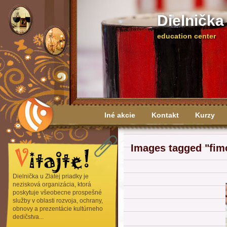
Dielnička
education center
Iné akcie
Kontakt
Kurzy
Výročné správy
Images tagged "fim
Dielnička u Zlatej priadky je
nezisková organizácia, ktorá
poskytuje všeobecne prospešné
služby v oblasti rozvoja, ochrany,
obnovy a prezentácie kultúrneho
dedičstva...