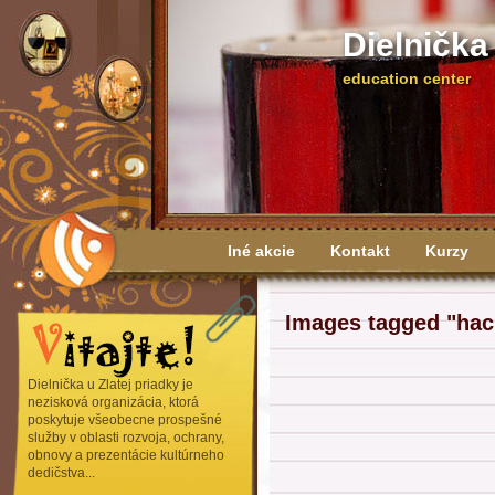
Dielnička
education center
Iné akcie
Kontakt
Kurzy
Výročné správy
Images tagged "hac
Dielnička u Zlatej priadky je
nezisková organizácia, ktorá
poskytuje všeobecne prospešné
služby v oblasti rozvoja, ochrany,
obnovy a prezentácie kultúrneho
dedičstva...