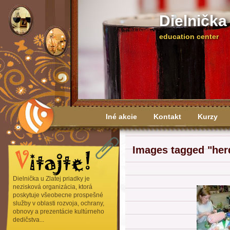
Dielnička
education center
Iné akcie
Kontakt
Kurzy
Výročné správy
Images tagged "her
Dielnička u Zlatej priadky je
nezisková organizácia, ktorá
poskytuje všeobecne prospešné
služby v oblasti rozvoja, ochrany,
obnovy a prezentácie kultúrneho
dedičstva...