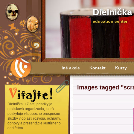
Dielnička
education center
Iné akcie
Kontakt
Kurzy
Výročné správy
Images tagged "scr
Dielnička u Zlatej priadky je
nezisková organizácia, ktorá
poskytuje všeobecne prospešné
služby v oblasti rozvoja, ochrany,
obnovy a prezentácie kultúrneho
dedičstva...